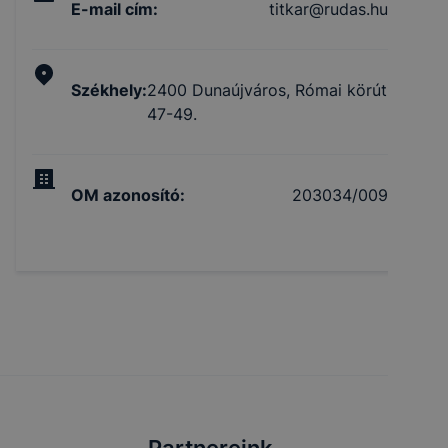
E-mail cím
:
titkar@rudas.hu
Székhely
:
2400 Dunaújváros, Római körút
47-49.
OM azonosító
:
203034/009
Partnereink