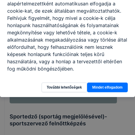
alapértelmezettként automatikusan elfogadja a
cookie-kat, de ezek általában megváltoztathatók.
Felhívjuk figyelmét, hogy mivel a cookie-k célja
honlapunk használhatóságának és folyamatainak
megkönnyítése vagy lehetővé tétele, a cookie-k
alkalmazásának megakadályozása vagy törlése által
Hírek
előfordulhat, hogy felhasználóink nem lesznek
képesek honlapunk funkcióinak teljes körű
használatára, vagy a honlap a tervezettől eltérően
fog működni böngészőjében.
További lehetőségek
Mindet elfogadom
Sportedző (sportág megjelölésével)-
sportszervező felnőttképzés