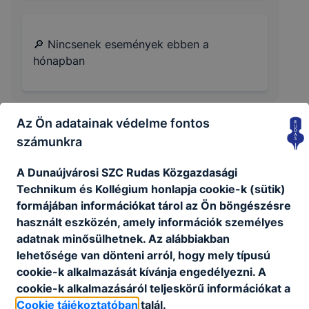
🔎 Nincsenek események ebben a
hónapban
Az Ön adatainak védelme fontos
számunkra
A Dunaújvárosi SZC Rudas Közgazdasági
Technikum és Kollégium honlapja cookie-k (sütik)
formájában információkat tárol az Ön böngészésre
használt eszközén, amely információk személyes
adatnak minősülhetnek. Az alábbiakban
lehetősége van dönteni arról, hogy mely típusú
cookie-k alkalmazását kívánja engedélyezni. A
cookie-k alkalmazásáról teljeskörű információkat a
Cookie tájékoztatóban
talál.