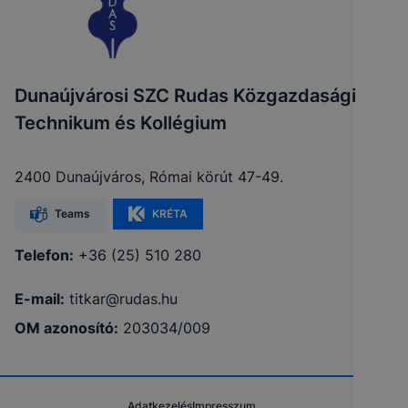
Dunaújvárosi SZC Rudas Közgazdasági
Technikum és Kollégium
2400 Dunaújváros, Római körút 47-49.
Teams
KRÉTA
Telefon:
+36 (25) 510 280
E-mail:
titkar@rudas.hu
OM azonosító:
203034/009
Adatkezelés
Impresszum