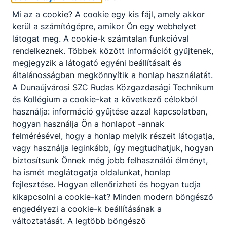
Mi az a cookie? A cookie egy kis fájl, amely akkor
kerül a számítógépre, amikor Ön egy webhelyet
KRÉTA
látogat meg. A cookie-k számtalan funkcióval
rendelkeznek. Többek között információt gyűjtenek,
megjegyzik a látogató egyéni beállításait és
általánosságban megkönnyítik a honlap használatát.
A Dunaújvárosi SZC Rudas Közgazdasági Technikum
és Kollégium a cookie-kat a következő célokból
Pénziránytű
használja: információ gyűjtése azzal kapcsolatban,
hogyan használja Ön a honlapot -annak
felmérésével, hogy a honlap melyik részeit látogatja,
vagy használja leginkább, így megtudhatjuk, hogyan
biztosítsunk Önnek még jobb felhasználói élményt,
ha ismét meglátogatja oldalunkat, honlap
fejlesztése. Hogyan ellenőrizheti és hogyan tudja
CISCO
kikapcsolni a cookie-kat? Minden modern böngésző
engedélyezi a cookie-k beállításának a
változtatását. A legtöbb böngésző